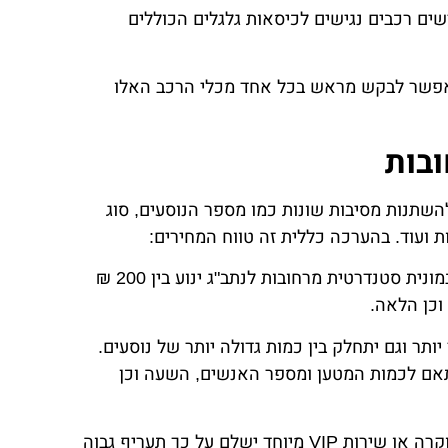
ים רכבים נגישים לכיסאות גלגלים הכוללים
 אפשר לבקש מראש בכל אחד מכלי הרכב האלו
בות
השתנות מסיבות שונות כמו מספר הנוסעים, סוג
ת ועוד. בהערכה כללית זה טווח המחירים:
מונית סטנדרטית – המחיר הממוצע של נסיעה במונית סטנדרטית מרחובות לנתב"ג ינוע בין 200 ₪
 יותר וגם יתחלק בין כמות גדולה יותר של נוסעים.
ין 350 ₪ ל-650 ₪, שוב בהתאם לכמות המטען ומספר האנשים, השעה וכן
רכב VIP – מי שמעוניין בהגעה באמצעות רכב יוקרה או שירות VIP מיוחד ישלם על כך תעריף גבוה