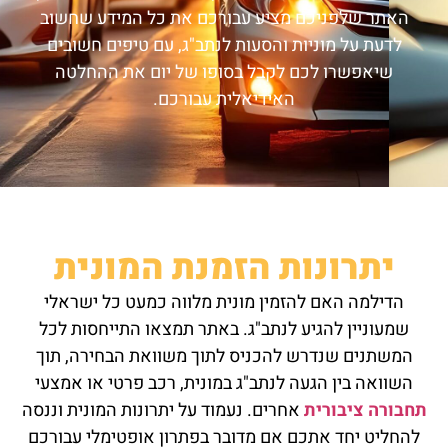
האתר שלפניכם מציע עבורכם את כל המידע שחשוב
לדעת על מוניות והסעות לנתב"ג, עם טיפים חשובים
שיאפשרו לכם לקבל בסופו של יום את ההחלטה
האידיאלית עבורכם.
יתרונות הזמנת המונית
הדילמה האם להזמין מונית מלווה כמעט כל ישראלי
שמעוניין להגיע לנתב"ג. באתר תמצאו התייחסות לכל
המשתנים שנדרש להכניס לתוך משוואת הבחירה, תוך
השוואה בין הגעה לנתב"ג במונית, רכב פרטי או אמצעי
תחבורה ציבורית
אחרים. נעמוד על יתרונות המונית וננסה
להחליט יחד אתכם אם מדובר בפתרון אופטימלי עבורכם